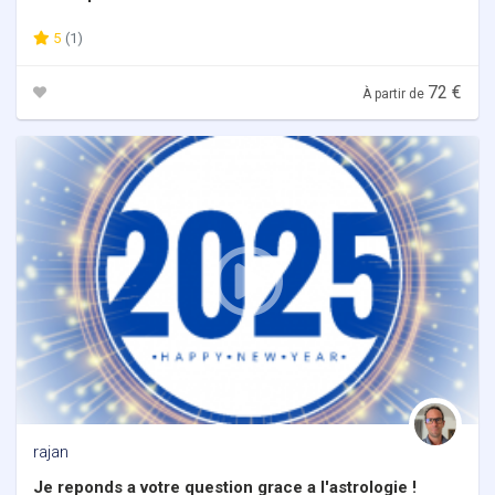
5
(1)
72 €
À partir de
rajan
Je reponds a votre question grace a l'astrologie !