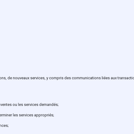
ns, de nouveaux services, y compris des communications liées aux transactio
s ventes ou les services demandés;
terminer les services appropriés;
ences;