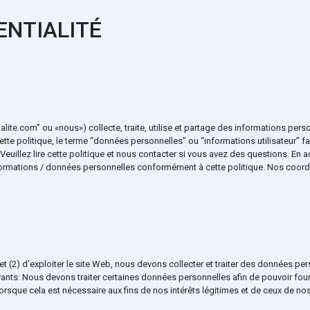
ENTIALITÉ
lite.com” ou «nous») collecte, traite, utilise et partage des informations pers
 cette politique, le terme “données personnelles” ou “informations utilisateur” 
. Veuillez lire cette politique et nous contacter si vous avez des questions. En
s informations / données personnelles conformément à cette politique. Nos coor
eb et (2) d'exploiter le site Web, nous devons collecter et traiter des données p
nts: Nous devons traiter certaines données personnelles afin de pouvoir fournir
sque cela est nécessaire aux fins de nos intérêts légitimes et de ceux de nos c