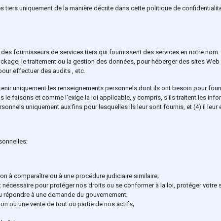
tiers uniquement de la manière décrite dans cette politique de confidentiali
des fournisseurs de services tiers qui fournissent des services en notre nom
tockage, le traitement ou la gestion des données, pour héberger des sites Web
our effectuer des audits , etc.
btenir uniquement les renseignements personnels dont ils ont besoin pour fourni
 faisons et comme l'exige la loi applicable, y compris, s'ils traitent les inf
nels uniquement aux fins pour lesquelles ils leur sont fournis, et (4) il leur est
sonnelles:
n à comparaître ou à une procédure judiciaire similaire;
nécessaire pour protéger nos droits ou se conformer à la loi, protéger votre s
 ou répondre à une demande du gouvernement;
n ou une vente de tout ou partie de nos actifs;