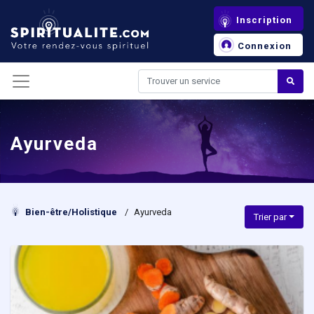
Panneau de gestion des cookies
Inscription
Connexion
Ayurveda
Bien-être/Holistique
/
Ayurveda
Trier par