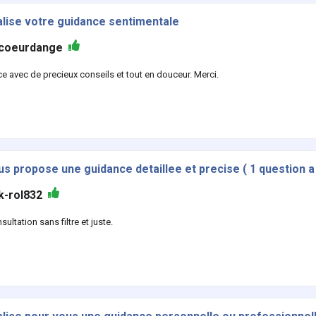
alise votre guidance sentimentale
coeurdange
e avec de precieux conseils et tout en douceur. Merci.
s propose une guidance detaillee et precise ( 1 question a l
k-rol832
ultation sans filtre et juste.