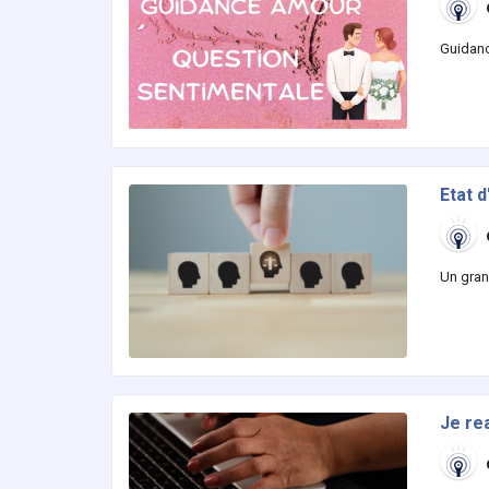
Guidanc
Etat 
Un gran
Je re