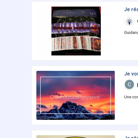
Je ré
Guidanc
Je vou
Une cons