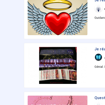
Je ré
Guidanc
Je ré
Génial.
Quest