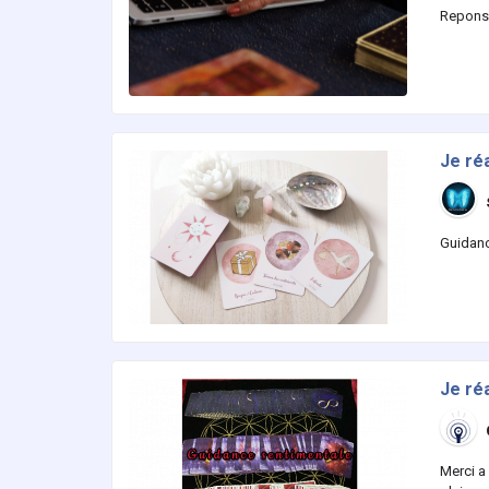
Reponse 
Je ré
Guidanc
Je ré
Merci a