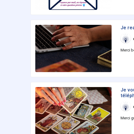
Je re
Merci b
Je vo
télép
Merci g