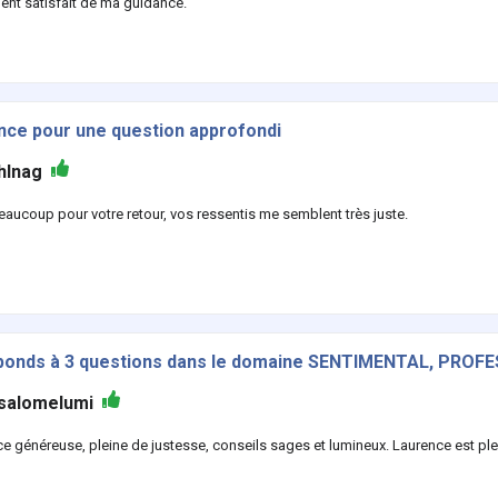
ent satisfait de ma guidance.
nce pour une question approfondi
hlnag
eaucoup pour votre retour, vos ressentis me semblent très juste.
ponds à 3 questions dans le domaine SENTIMENTAL, PROFES
salomelumi
e généreuse, pleine de justesse, conseils sages et lumineux. Laurence est ple