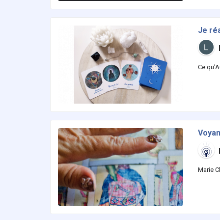
Je réa
Ce qu’A
Voyan
Marie C