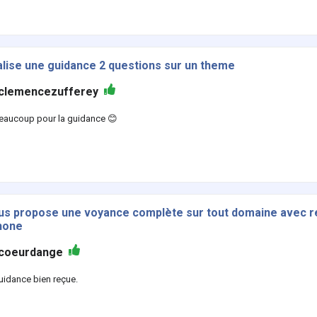
alise une guidance 2 questions sur un theme
clemencezufferey
eaucoup pour la guidance 😊
us propose une voyance complète sur tout domaine avec r
hone
coeurdange
uidance bien reçue.