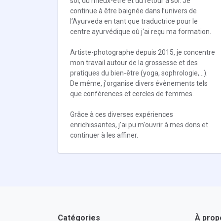
soi, du mieux-être et du retour à soi. Je
continue à être baignée dans l’univers de
l’Ayurveda en tant que traductrice pour le
centre ayurvédique où j'ai reçu ma formation.
Artiste-photographe depuis 2015, je concentre
mon travail autour de la grossesse et des
pratiques du bien-être (yoga, sophrologie,...).
De même, j'organise divers évènements tels
que conférences et cercles de femmes.
Grâce à ces diverses expériences
enrichissantes, j'ai pu m'ouvrir à mes dons et
continuer à les affiner.
Catégories
À prop