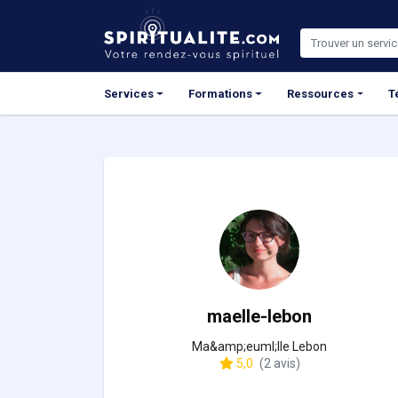
Panneau de gestion des cookies
Services
Formations
Ressources
T
maelle-lebon
Ma&amp;euml;lle Lebon
5,0
(2 avis)