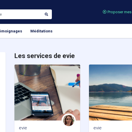
Proposer mes 
émoignages
Méditations
Les services de evie
evie
evie