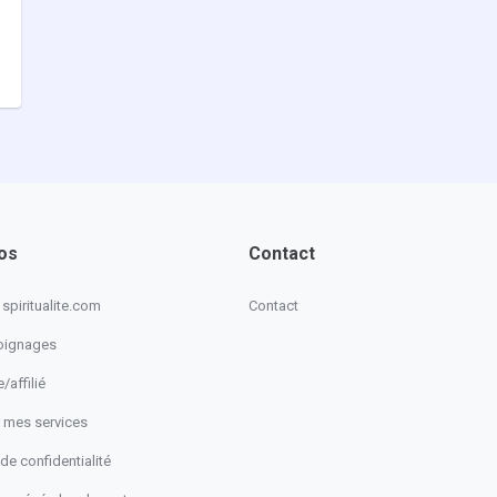
os
Contact
spiritualite.com
Contact
oignages
/affilié
 mes services
 de confidentialité