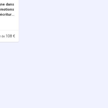
gne dans
 émotions
'écriture
108 €
ir de