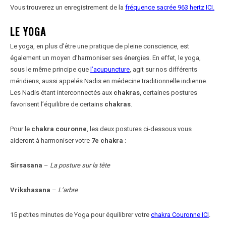
Vous trouverez un enregistrement de la
fréquence sacrée 963 hertz ICI.
LE YOGA
Le yoga, en plus d’être une pratique de pleine conscience, est
également un moyen d’harmoniser ses énergies. En effet, le yoga,
sous le même principe que
l’acupuncture
, agit sur nos différents
méridiens, aussi appelés Nadis en médecine traditionnelle indienne.
Les Nadis étant interconnectés aux
chakras
, certaines postures
favorisent l’équilibre de certains
chakras
.
Pour le
chakra couronne
, les deux postures ci-dessous vous
aideront à harmoniser votre
7e chakra
:
Sirsasana
–
La posture sur la tête
Vrikshasana
–
L’arbre
15 petites minutes de Yoga pour équilibrer votre
chakra Couronne ICI
.