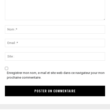
Commenter
:
No
:*
Ema
:*
Sit
:
Enregistrer mon nom, e-mail et site web dans ce navigateur pour mon
prochaine commentaire.