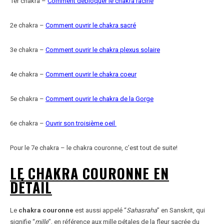
1er chakra –
Comment débloquer le chakra racine
2e chakra –
Comment ouvrir le chakra sacré
3e chakra –
Comment ouvrir le chakra plexus solaire
4e chakra –
Comment ouvrir le chakra coeur
5e chakra –
Comment ouvrir le chakra de la Gorge
6e chakra –
Ouvrir son troisième oeil
Pour le 7e chakra – le chakra couronne, c’est tout de suite!
LE CHAKRA COURONNE EN
DÉTAIL
Le
chakra couronne
est aussi appelé “
Sahasraha
” en Sanskrit, qui
signifie “
mille
”, en référence aux mille pétales de la fleur sacrée du