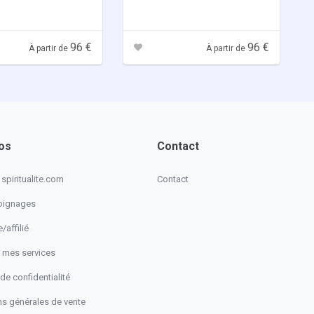
96 €
96 €
À partir de
À partir de
os
Contact
spiritualite.com
Contact
oignages
/affilié
 mes services
 de confidentialité
ns générales de vente