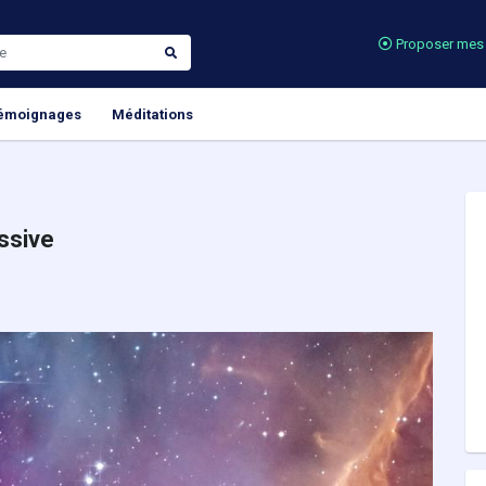
Proposer mes 
émoignages
Méditations
ssive