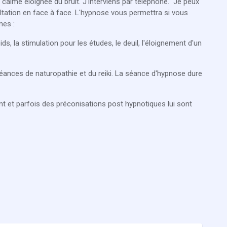
 calme éloignée du bruit. J'interviens par téléphone. Je peux
tation en face à face. L'hypnose vous permettra si vous
mes :
ids, la stimulation pour les études, le deuil, l'éloignement d'un
nces de naturopathie et du reiki. La séance d'hypnose dure
ient et parfois des préconisations post hypnotiques lui sont