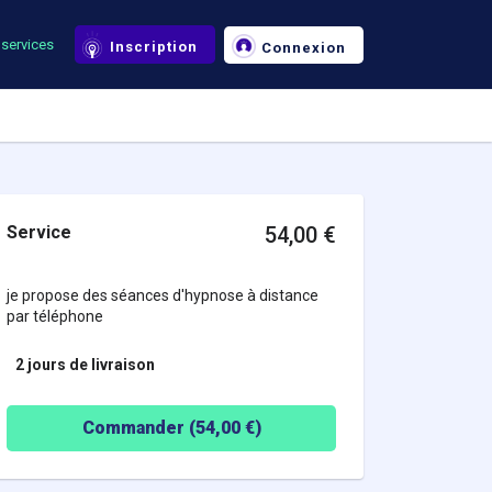
services
Inscription
Connexion
Service
54,00
€
je propose des séances d'hypnose à distance
par téléphone
2 jours
de livraison
Commander (
54,00
€)