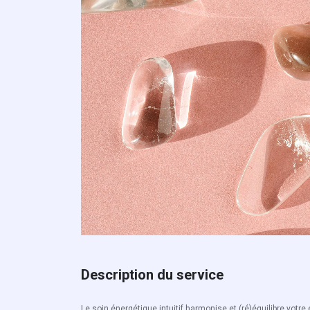
Description du service
Le soin énergétique intuitif harmonise et (ré)équilibre votre é