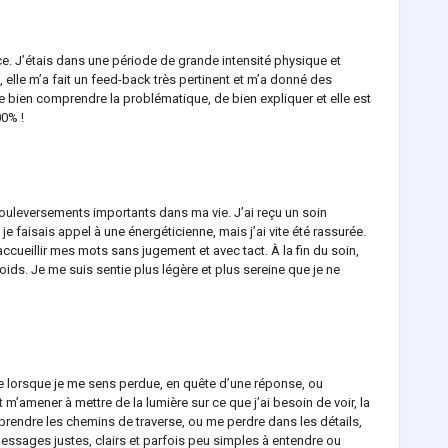
ce. J’étais dans une période de grande intensité physique et
, elle m’a fait un feed-back très pertinent et m’a donné des
de bien comprendre la problématique, de bien expliquer et elle est
0% !
bouleversements importants dans ma vie. J’ai reçu un soin
e je faisais appel à une énergéticienne, mais j’ai vite été rassurée.
accueillir mes mots sans jugement et avec tact. À la fin du soin,
oids. Je me suis sentie plus légère et plus sereine que je ne
ne lorsque je me sens perdue, en quête d’une réponse, ou
 m’amener à mettre de la lumière sur ce que j’ai besoin de voir, la
 prendre les chemins de traverse, ou me perdre dans les détails,
s messages justes, clairs et parfois peu simples à entendre ou