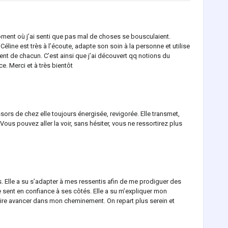
oment où j’ai senti que pas mal de choses se bousculaient.
éline est très à l’écoute, adapte son soin à la personne et utilise
ent de chacun. C’est ainsi que j’ai découvert qq notions du
e. Merci et à très bientôt
sors de chez elle toujours énergisée, revigorée. Elle transmet,
 Vous pouvez aller la voir, sans hésiter, vous ne ressortirez plus
s. Elle a su s’adapter à mes ressentis afin de me prodiguer des
e sent en confiance à ses côtés. Elle a su m’expliquer mon
ire avancer dans mon cheminement. On repart plus serein et