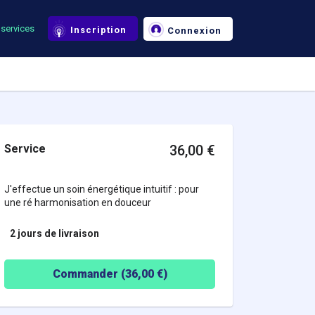
services
Inscription
Connexion
Service
36,00
€
J'effectue un soin énergétique intuitif : pour
une ré harmonisation en douceur
2 jours
de livraison
Commander (
36,00
€)