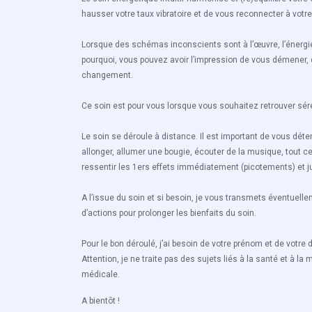
hausser votre taux vibratoire et de vous reconnecter à votr
Lorsque des schémas inconscients sont à l’œuvre, l’énergie 
pourquoi, vous pouvez avoir l’impression de vous démener, d
changement.
Ce soin est pour vous lorsque vous souhaitez retrouver séré
Le soin se déroule à distance. Il est important de vous dé
allonger, allumer une bougie, écouter de la musique, tout c
ressentir les 1ers effets immédiatement (picotements) et 
A l’issue du soin et si besoin, je vous transmets éventuell
d’actions pour prolonger les bienfaits du soin.
Pour le bon déroulé, j’ai besoin de votre prénom et de votre
Attention, je ne traite pas des sujets liés à la santé et à l
médicale.
A bientôt !