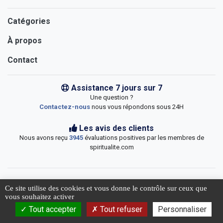
Catégories
À propos
Contact
Assistance 7 jours sur 7
Une question ?
Contactez-nous
nous vous répondons sous 24H
Les avis des clients
Nous avons reçu
3945
évaluations positives par les membres de
spiritualite.com
Ce site utilise des cookies et vous donne le contrôle sur ceux que
un jour
jour(s) de livraison
vous souhaitez activer
© 2026 Spiritualite.com
Commander (
66,00
€)
Tout accepter
Tout refuser
Personnaliser