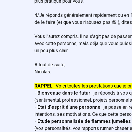
plus pratique pour vous.
4/Je réponds généralement rapidement ou en 12
de le faire (et que vous n’abusez pas 😆 ), dite
Vous l'aurez compris, il ne s'agit pas de passe
avec cette personne, mais déjà que vous puissiez
un peu plus clair.
A tout de suite,
Nicolas.
RAPPEL
: Voici toutes les prestations que je pr
-
Bienvenue dans le futur
: je réponds à vos 
(sentimental, professionnel, projets personnels e
-
Etat d'esprit d'une personne
: je passe en r
intentions, ses motivations. Ce que cette pers
-
Etude personnalisée de flammes jumelles
(vos personalités, vos rapports runner-chaser 