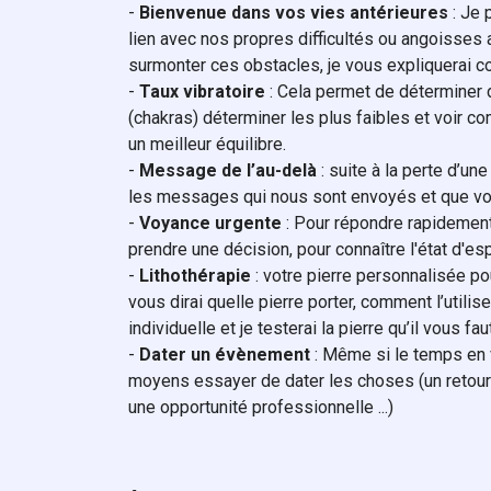
-
Bienvenue dans vos vies antérieures
: Je 
lien avec nos propres difficultés ou angoisses a
surmonter ces obstacles, je vous expliquerai 
-
Taux vibratoire
: Cela permet de déterminer d
(chakras) déterminer les plus faibles et voir c
un meilleur équilibre.
-
Message de l’au-delà
: suite à la perte d’u
les messages qui nous sont envoyés et que v
-
Voyance urgente
: Pour répondre rapidement
prendre une décision, pour connaître l'état d'esp
-
Lithothérapie
: votre pierre personnalisée po
vous dirai quelle pierre porter, comment l’utiliser
individuelle et je testerai la pierre qu’il vous faut
-
Dater un évènement
: Même si le temps en v
moyens essayer de dater les choses (un retour s
une opportunité professionnelle ...)