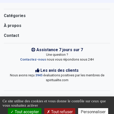
Catégories
À propos
Contact
Assistance 7 jours sur 7
Une question ?
Contactez-nous
nous vous répondons sous 24H
Les avis des clients
Nous avons reçu
3945
évaluations positives par les membres de
spiritualite.com
Ce site utilise des cookies et vous donne le contrôle sur ceux que
un jour
jour(s) de livraison
vous souhaitez activer
© 2026 Spiritualite.com
Commander (
24,00
€)
Tout accepter
Tout refuser
Personnaliser