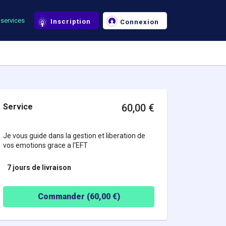
services
Inscription
Connexion
Service
60,00
€
Je vous guide dans la gestion et liberation de
vos emotions grace a l'EFT
7 jours
de livraison
Commander (
60,00
€)