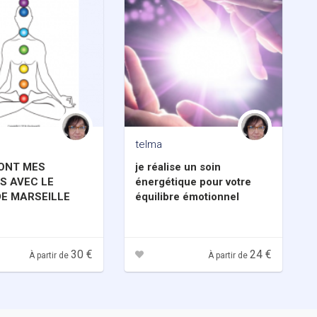
telma
SONT MES
je réalise un soin
S AVEC LE
énergétique pour votre
DE MARSEILLE
équilibre émotionnel
30 €
24 €
À partir de
À partir de