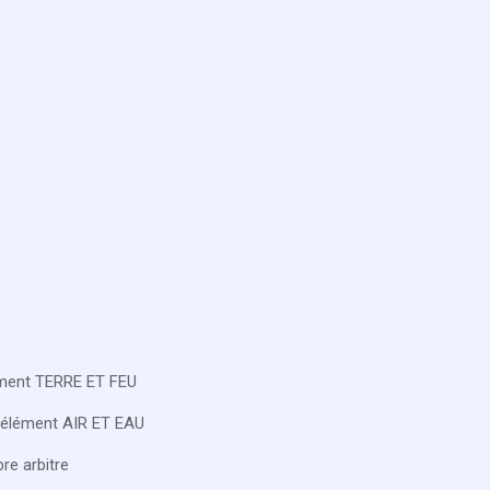
s
lément TERRE ET FEU
l'élément AIR ET EAU
bre arbitre