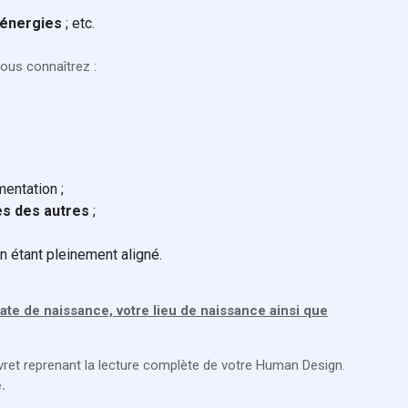
 énergies
; etc.
ous connaîtrez :
.
mentation ;
es des autres
;
en étant pleinement aligné.
date de naissance, votre lieu de naissance ainsi que
ivret reprenant la lecture complète de votre Human Design.
.