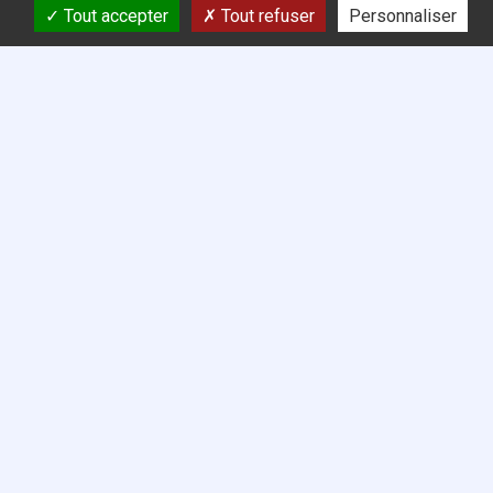
Tout accepter
Tout refuser
Personnaliser
Catégories
À propos
Contact
Assistance 7 jours sur 7
Une question ?
Contactez-nous
nous vous répondons sous 24H
Les avis des clients
Nous avons reçu
3945
évaluations positives par les membres de
spiritualite.com