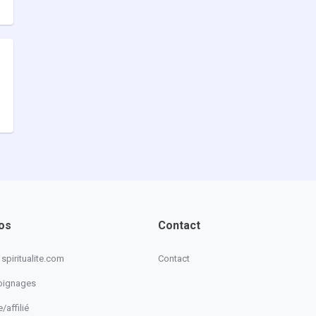
os
Contact
spiritualite.com
Contact
oignages
/affilié