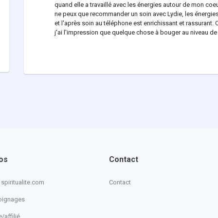
quand elle a travaillé avec les énergies autour de mon coeur
ne peux que recommander un soin avec Lydie, les énergies 
et l'après soin au téléphone est enrichissant et rassurant. 
j'ai l'impression que quelque chose à bouger au niveau de
os
Contact
spiritualite.com
Contact
oignages
/affilié