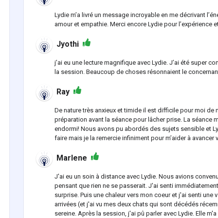
Lydie m’a livré un message incroyable en me décrivant l’én
amour et empathie. Merci encore Lydie pour l’expérience et 
Jyothi
j’ai eu une lecture magnifique avec Lydie. J’ai été super 
la session. Beaucoup de choses résonnaient le concernant
Ray
De nature très anxieux et timide il est difficile pour moi d
préparation avant la séance pour lâcher prise. La séance
endormi! Nous avons pu abordés des sujets sensible et Lydi
faire mais je la remercie infiniment pour m’aider à avancer 
Marlene
J'ai eu un soin à distance avec Lydie. Nous avions convenu
pensant que rien ne se passerait. J'ai senti immédiatemen
surprise. Puis une chaleur vers mon coeur et j'ai senti une
arrivées (et j'ai vu mes deux chats qui sont décédés récem
sereine. Après la session, j'ai pû parler avec Lydie. Elle m'a