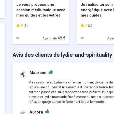
Je vous propose une
Je réalise un soin
session médiumnique avec
énergétique avec l
mes guides et les vôtres
mes guides
5
(3)
5
(2)
48 €
À partir de
À par
Avis des clients de lydie-and-spirituality
Maurane
Ma session avec Lydie m’a offert un moment de calme d
Lydie a une douceur et une énergie d’une tendre bonté, hu
sur mon passé et a su le rapporter a mon présent. Plus q
ouverte et Lydie nous aide être à mettre du sens sur cert
réflexion que je conseille fortement à tout le monde !
Aurora