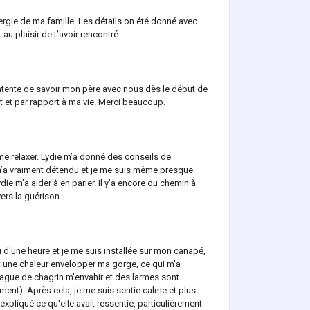
ergie de ma famille. Les détails on été donné avec
au plaisir de t’avoir rencontré.
contente de savoir mon père avec nous dès le début de
 et par rapport à ma vie. Merci beaucoup.
e me relaxer. Lydie m’a donné des conseils de
 m’a vraiment détendu et je me suis même presque
e m’a aider à en parler. Il y’a encore du chemin à
vers la guérison.
 d'une heure et je me suis installée sur mon canapé,
t une chaleur envelopper ma gorge, ce qui m'a
 vague de chagrin m'envahir et des larmes sont
ment). Après cela, je me suis sentie calme et plus
 expliqué ce qu'elle avait ressentie, particulièrement