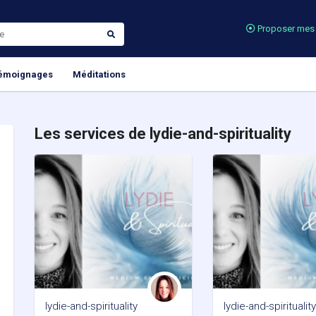
Proposer mes 
émoignages
Méditations
Les services de lydie-and-spirituality
lydie-and-spirituality
lydie-and-spiritualit