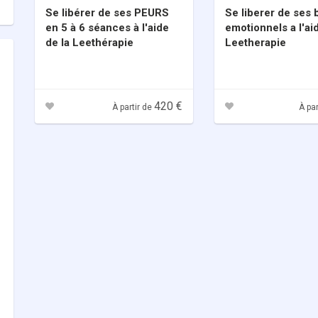
Se libérer de ses PEURS
Se liberer de ses
en 5 à 6 séances à l'aide
emotionnels a l'ai
de la Leethérapie
Leetherapie
420 €
À partir de
À par