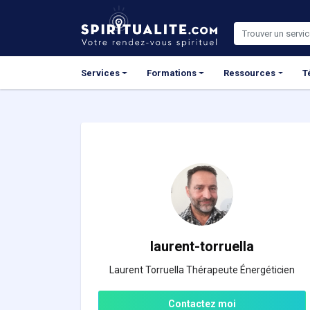
Panneau de gestion des cookies
Services
Formations
Ressources
T
laurent-torruella
Laurent Torruella Thérapeute Énergéticien
Contactez moi