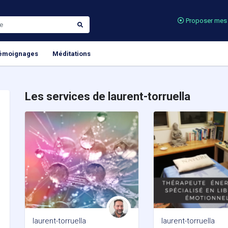
Proposer mes 
émoignages
Méditations
Les services de laurent-torruella
laurent-torruella
laurent-torruella