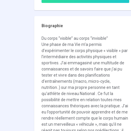
Biographie
Du corps “visible” au corps “invisible”
Une phase de ma Vie m’a permis
d’expérimenter le corps physique « visible » par
l’intermédiaire des activités physiques et
sportives. J’ai emmagasiné une multitude de
connaissances et de savoirs faire que j’ai pu
tester et vivre dans des planifications
d’entraînements (macro, micro-cycle,
nutrition..) sur ma propre personne en tant
qu’athlète de niveau National . Ce fut la
possibilité de mettre en relation toutes mes
connaissances théoriques avec la pratique. J’ai
eu l’opportunité de pouvoir apprendre et de me
rendre réellement compte que le corps humain
est un merveilleux « véhicule », mais qu’il ne
réagit pas toujours selon nos prédilections : il