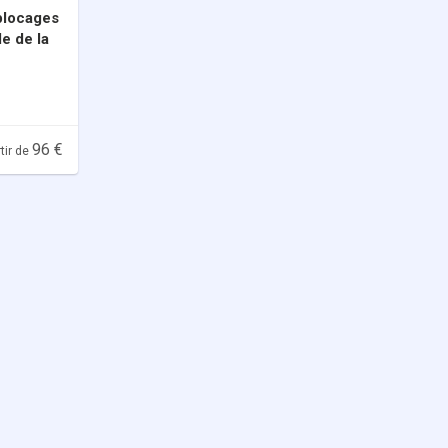
 blocages
de de la
96 €
tir de