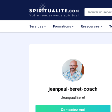
Panneau de gestion des cookies
Services
Formations
Ressources
T
jeanpaul-beret-coach
Jeanpaul Beret
Contactez moi