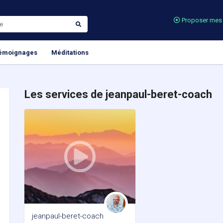
Proposer mes 
émoignages
Méditations
Les services de jeanpaul-beret-coach
jeanpaul-beret-coach