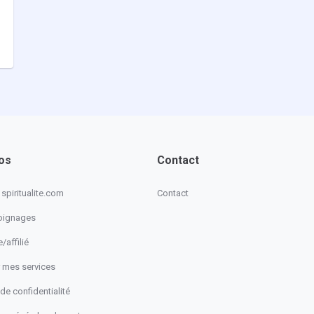
os
Contact
spiritualite.com
Contact
oignages
/affilié
 mes services
 de confidentialité