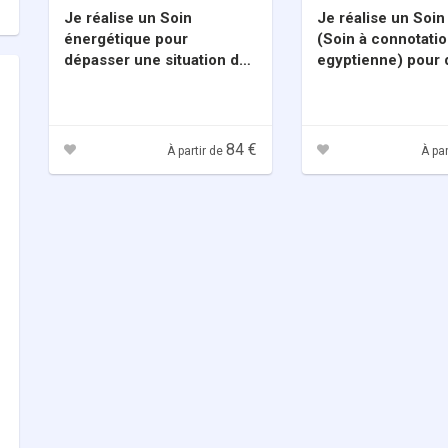
Je réalise un Soin
Je réalise un Soin
énergétique pour
(Soin à connotati
dépasser une situation de
egyptienne) pour
blocage.
différents aspects
Etre et de votre Vi
84 €
À partir de
À par