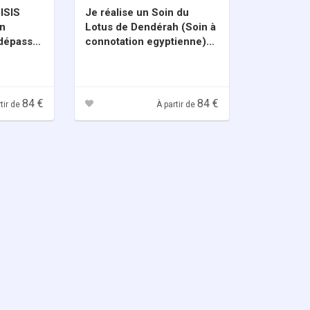
 ISIS
Je réalise un Soin du
on
Lotus de Dendérah (Soin à
 dépasser
connotation egyptienne)
 de votre
pour réveiller ou éveiller la
e
femme en vous
84 €
84 €
tir de
À partir de