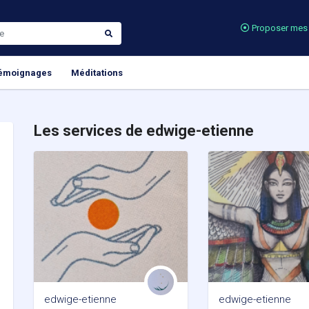
Proposer mes 
émoignages
Méditations
Les services de edwige-etienne
edwige-etienne
edwige-etienne