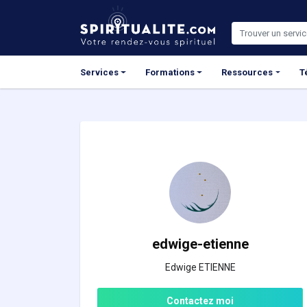
Panneau de gestion des cookies
Services
Formations
Ressources
T
edwige-etienne
Edwige ETIENNE
Contactez moi