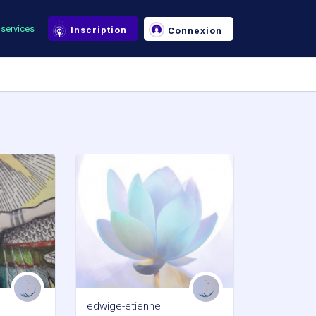
services
Inscription
Connexion
edwige-etienne