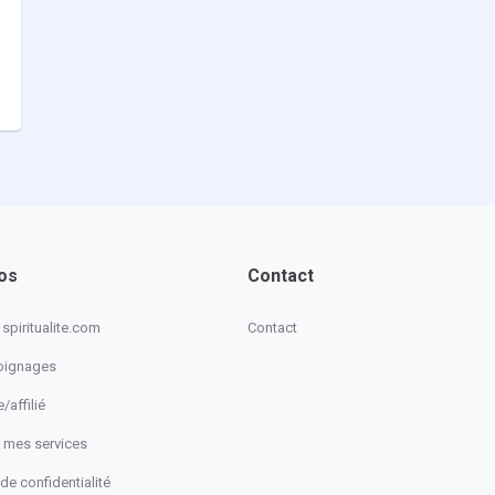
os
Contact
spiritualite.com
Contact
oignages
/affilié
 mes services
 de confidentialité