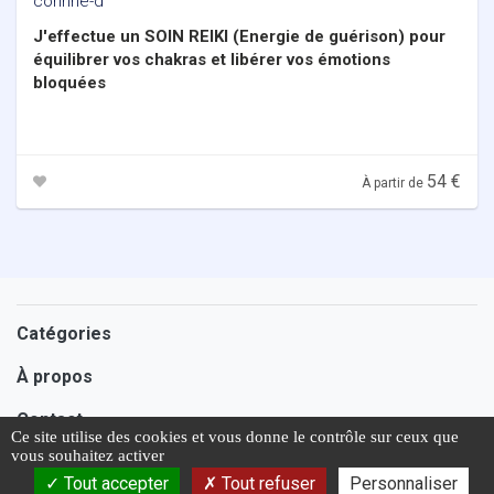
corinne-d
J'effectue un SOIN REIKI (Energie de guérison) pour
équilibrer vos chakras et libérer vos émotions
bloquées
54 €
À partir de
Catégories
À propos
Contact
Ce site utilise des cookies et vous donne le contrôle sur ceux que
vous souhaitez activer
Assistance 7 jours sur 7
Tout accepter
Tout refuser
Personnaliser