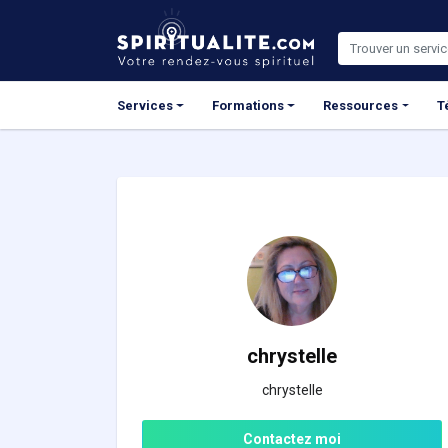
Panneau de gestion des cookies
Services
Formations
Ressources
T
chrystelle
chrystelle
Contactez moi