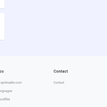
os
Contact
spiritualite.com
Contact
oignages
/affilié