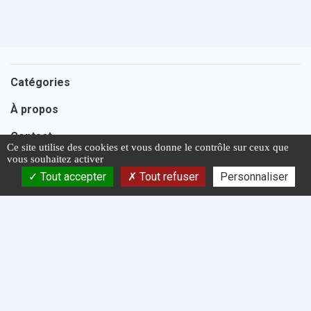
Catégories
À propos
Contact
Ce site utilise des cookies et vous donne le contrôle sur ceux que
vous souhaitez activer
Assistance 7 jours sur 7
Tout accepter
Tout refuser
Personnaliser
Une question ?
Contactez-nous
nous vous répondons sous 24H
Les avis des clients
Nous avons reçu
3948
évaluations positives par les membres de
spiritualite.com