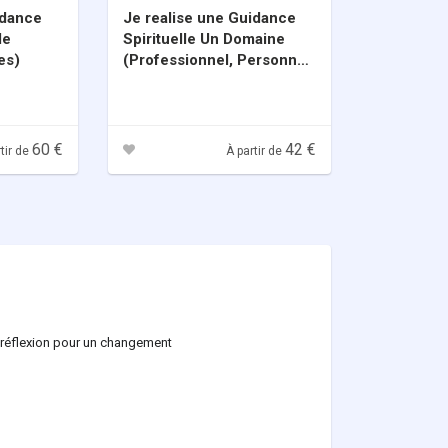
idance
Je realise une Guidance
le
Spirituelle Un Domaine
es)
(Professionnel, Personnel,
Familial, Sentimental OU
Energetique)
60 €
42 €
tir de
À partir de
 réflexion pour un changement