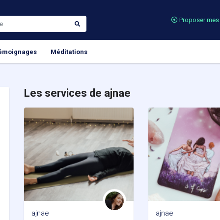
Proposer mes 
émoignages
Méditations
Les services de ajnae
ajnae
ajnae