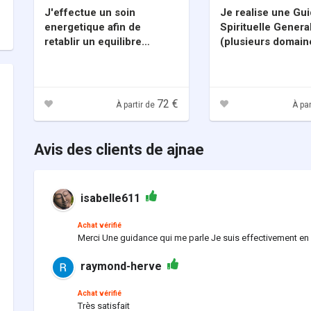
J'effectue un soin
Je realise une Gu
energetique afin de
Spirituelle Genera
retablir un equilibre
(plusieurs domain
energetique et liberer vos
emotions
stagnantes/enfouies
72 €
À partir de
À par
Avis des clients de ajnae
isabelle611
Achat vérifié
Merci Une guidance qui me parle Je suis effectivement en
raymond-herve
Achat vérifié
Très satisfait