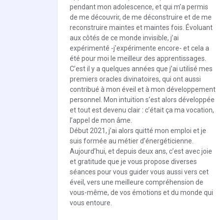
pendant mon adolescence, et qui m’a permis
de me découvrir, de me déconstruire et de me
reconstruire maintes et maintes fois. Évoluant
aux côtés de ce monde invisible, j’ai
expérimenté -j'expérimente encore- et cela a
été pour moi le meilleur des apprentissages.
C’est il y a quelques années que j’ai utilisé mes
premiers oracles divinatoires, qui ont aussi
contribué à mon éveil et à mon développement
personnel. Mon intuition s’est alors développée
et tout est devenu clair : c’était ça ma vocation,
l’appel de mon âme.
Début 2021, j’ai alors quitté mon emploi et je
suis formée au métier d’énergéticienne.
Aujourd’hui, et depuis deux ans, c’est avec joie
et gratitude que je vous propose diverses
séances pour vous guider vous aussi vers cet
éveil, vers une meilleure compréhension de
vous-même, de vos émotions et du monde qui
vous entoure.