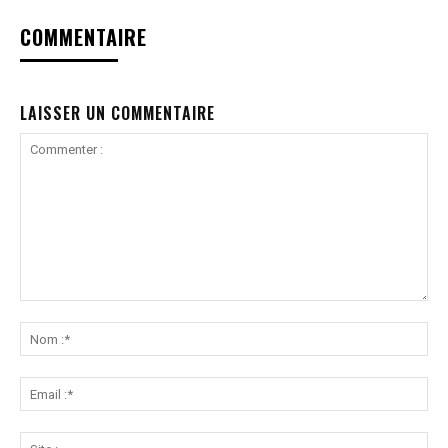
COMMENTAIRE
LAISSER UN COMMENTAIRE
Commenter
:
No
:*
Ema
:*
Sit