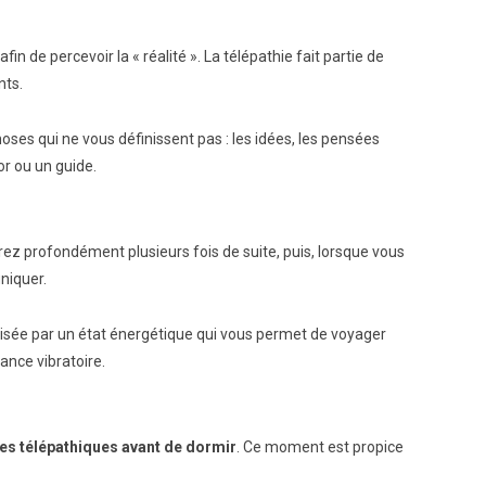
afin de percevoir la « réalité ». La télépathie fait partie de
nts.
 choses qui ne vous définissent pas : les idées, les pensées
or ou un guide.
rez profondément plusieurs fois de suite, puis, lorsque vous
niquer.
térisée par un état énergétique qui vous permet de voyager
sance vibratoire.
es télépathiques avant de dormir
. Ce moment est propice