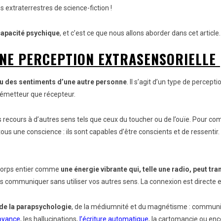
 extraterrestres de science-fiction !
capacité psychique
, et c’est ce que nous allons aborder dans cet article.
UNE PERCEPTION EXTRASENSORIELLE
u des sentiments d’une autre personne
. Il s’agit d’un type de percept
 émetteur que récepteur.
 recours à d’autres sens tels que ceux du toucher ou de l’ouïe. Pour c
us une conscience : ils sont capables d’être conscients et de ressentir
re corps entier comme
une énergie vibrante qui, telle une radio, peut t
 communiquer sans utiliser vos autres sens. La connexion est directe et 
de la parapsychologie
, de la médiumnité et du magnétisme : communica
voyance
, les hallucinations,
l’écriture automatique
, la cartomancie ou en