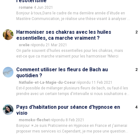
l'ésotérisme
romane
4 Jun 2021
Bonjour à tous,Dans le cadre de ma dernière année d'étude en
Mastère Communication, je réalise une thèse visant à analyser le
rapport des français aux médecines alternatives, au
développement personnel, spirituel et à l'ésotérisme ainsi que
Harmoniser ses chakras avec les huiles
2
l'influence de la communication sur ces pratiques.Afin d'é
essentielles, ca marche vraiment ?
orelie
répondu 21 Mar 2021
On parle souvent d'huiles essentielles pour les chakras, mais
est-ce que ca marche vraiment pour les harmoniser ?Merci
Comment utiliser les fleurs de Bach au
2
quotidien ?
Nathalie-et-La-Magie-du-Coeur
répondu 11 Feb 2021
Est-il possible de mélanger plusieurs fleurs de bach, ou faut-il les
prendre avec un certain temps d'intervalle si nous souhaitons en
prendre plusieurs ?Est-il possible de changer régulièrement de
fleur de bach en fonction de nos humeurs quotidiennes, ou est-il
Pays d'habitation pour séance d'hypnose en
4
conseillé de ne choisir qu'une fleur d
visio
momoko-flechet
répondu 8 Feb 2021
Bonjour ☀Je suis Praticienne en Hypnose en France et j'aimerai
proposer mes services ici.Cependant, je me pose une question
:Dans quel pays vivez-vous ? Car même si les séances en visio