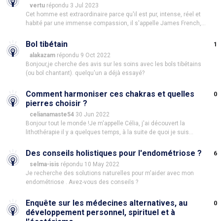
même avec des crèmes elle me démange.Après avoir
vertu
répondu 3 Jul 2023
Cet homme est extraordinaire parce qu'il est pur, intense, réel et
habité par une immense compassion, il s'appelle James French, il
réhabilite des animaux blessés, maltraités, il rétablit l'harmonie
originelle entre l'homme et l'animal :
Bol tibétain
1
alakazam
répondu 9 Oct 2022
Bonjour,je cherche des avis sur les soins avec les bols tibétains
(ou bol chantant). quelqu'un a déjà essayé?
Comment harmoniser ces chakras et quelles
0
pierres choisir ?
celianamaste54
30 Jun 2022
Bonjour tout le monde !Je m'appelle Célia, j'ai découvert la
lithothérapie il y a quelques temps, à la suite de quoi je suis
tombée amoureuse des pierres ! Je suis ravie de rejoindre ce
forum et de pouvoir échanger avec vous 😁J'aimerai avoir
Des conseils holistiques pour l'endométriose ?
6
quelques conseils pour harmoniser mes chakras et choisir l
selma-isis
répondu 10 May 2022
Je recherche des solutions naturelles pour m'aider avec mon
endométriose . Avez-vous des conseils ?
Enquête sur les médecines alternatives, au
0
développement personnel, spirituel et à