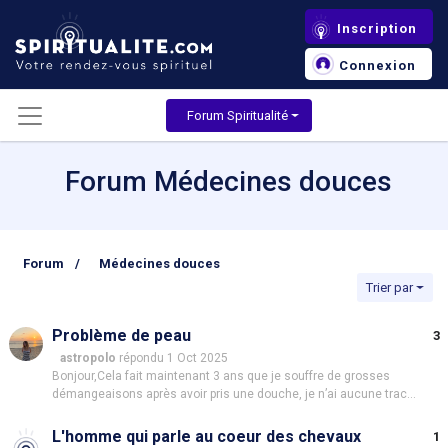
Inscription
Connexion
Forum Spiritualité
Forum Médecines douces
Forum
/
Médecines douces
Trier par
Problème de peau
3
astropolo
répondu 1 Oct 2025
Bonjour,Cela fait maintenant 3 ans que je souffre de grosses
démangeaisons après avoir pris une douche, je n’ai aucune trace
apparente sur ma peau, juste des démangeaisons. J’ai été voir
une dermatologue, rien n’a fonctionné. Ma peau n’est pas sèche,
L'homme qui parle au coeur des chevaux
1