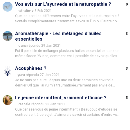
ont d'excellent résultat, il faut prendre en compte le décalage
Vos avis sur L'ayurveda et la naturopathie ?
0
horaire 😉Je vous remercie par avance pour vos répo
nathalie-v
3 Feb 2021
Quelles sont les différences entre l'ayurveda et la naturopathie ?
Sont-ils complémentaires ?Comment savoir si l'un ou l'autre nous
convient mieux ?Merci pour vos réponses :)
Aromathérapie - Les mélanges d'huiles
3
essentielles
louna
répondu 29 Jan 2021
Est-il possible de mélanger plusieurs huiles essentielles dans un
même flacon ?Si non, comment est-il possible de savoir quelles
huiles peuvent se mélanger et d'autres non ?
Acouphènes ?
3
yuna
répondu 27 Jan 2021
Je ne suis pas sure…depuis une ou deux semaines environle
dernier Orl que j’ai vu m’a traumatisée.vraiment pas envie de
revivre ça..je suis open pour conseils 🌺🌺🌺
Le jeune intermittent, vraiment efficace ?
5
Pascale
répondu 23 Jan 2021
Que pensez-vous du jeune intermittent ? Beaucoup d'études se
contredisent à ce sujet. J'aimerais savoir si certains d'entre vous
l'on pratiquer sur plusieurs mois ou années et on vraiment vu une
différence sur leur organisme, et un mieux-être général ?Merci :)