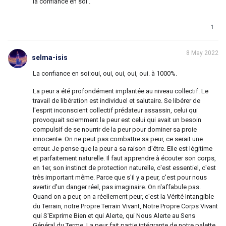
la confiance en soi .
1
8 May 2022
selma-isis
La confiance en soi:oui, oui, oui, oui, oui. à 1000%.
La peur a été profondément implantée au niveau collectif. Le
travail de libération est individuel et salutaire. Se libérer de
l'esprit inconscient collectif prédateur assassin, celui qui
provoquait sciemment la peur est celui qui avait un besoin
compulsif de se nourrir de la peur pour dominer sa proie
innocente. On ne peut pas combattre sa peur, ce serait une
erreur. Je pense que la peur a sa raison d'être. Elle est légitime
et parfaitement naturelle. Il faut apprendre à écouter son corps,
en 1er, son instinct de protection naturelle, c'est essentiel, c'est
très important même. Parce que s'il y a peur, c'est pour nous
avertir d'un danger réel, pas imaginaire. On n'affabule pas.
Quand on a peur, on a réellement peur, c'est la Vérité Intangible
du Terrain, notre Propre Terrain Vivant, Notre Propre Corps Vivant
qui S'Exprime Bien et qui Alerte, qui Nous Alerte au Sens
Général du Terme. La peur fait partie intégrante de notre palette