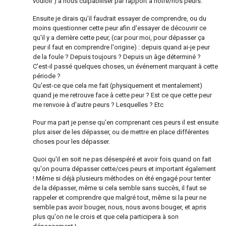
vouloir ) à nous culpabiliser par rapport à notre/nos peurs.
Ensuite je dirais qu'il faudrait essayer de comprendre, ou du
moins questionner cette peur afin d'essayer de découvrir ce
qu'il y a derrière cette peur, (car pour moi, pour dépasser ça
peur il faut en comprendre l'origine) : depuis quand ai-je peur
de la foule ? Depuis toujours ? Depuis un âge déterminé ?
C'est-il passé quelques choses, un événement marquant à cette
période ?
Qu'est-ce que cela me fait (physiquement et mentalement)
quand je me retrouve face à cette peur ? Est ce que cette peur
me renvoie à d'autre peurs ? Lesquelles ? Etc
Pour ma part je pense qu'en comprenant ces peurs il est ensuite
plus aiser de les dépasser, ou de mettre en place différentes
choses pour les dépasser.
Quoi qu'il en soit ne pas désespéré et avoir fois quand on fait
qu'on pourra dépasser cette/ces peurs et important également
! Même si déjà plusieurs méthodes on été engagé pour tenter
de la dépasser, même si cela semble sans succès, il faut se
rappeler et comprendre que malgré tout, même si la peur ne
semble pas avoir bouger, nous, nous avons bouger, et apris
plus qu'on ne le crois et que cela participera à son