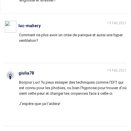
angoisse et stresser?
19 Feb 2021
luc-mahery
Comment ne plus avoir un crise de panique et aussi une hyper
ventilation?
19 Feb 2021
giulia78
Bonjour Luc! Tu peux essayer des techniques comme l'EFT qui
est connu pour les phobies, ou bien l'hypnose pour trouver d'où
vient cette peur et changer tes croyances face à celle-ci.
J'espère que ça t'aidera!