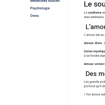
Médecines douces
Le sou
Psychologie
Le
soufisme
es
Ovnis
rites extérieurs
L’amou
L’amour est au 
Amour divin
: 
Union mystiq
à se fondre da
Amour univer
Des mo
Les grands po
profond qu’il d
« Ton amour est 