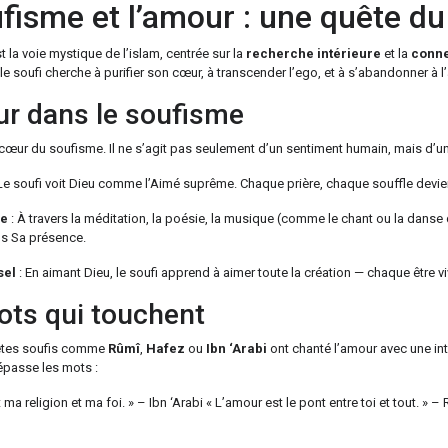
fisme et l’amour : une quête du
t la voie mystique de l’islam, centrée sur la
recherche intérieure
et la
conne
, le soufi cherche à purifier son cœur, à transcender l’ego, et à s’abandonner à l
r dans le soufisme
cœur du soufisme. Il ne s’agit pas seulement d’un sentiment humain, mais d’u
Le soufi voit Dieu comme l’Aimé suprême. Chaque prière, chaque souffle devie
ue
: À travers la méditation, la poésie, la musique (comme le chant ou la danse d
ns Sa présence.
sel
: En aimant Dieu, le soufi apprend à aimer toute la création — chaque être viv
ts qui touchent
ètes soufis comme
Rûmî
,
Hafez
ou
Ibn ‘Arabi
ont chanté l’amour avec une int
épasse les mots :
ma religion et ma foi. » – Ibn ‘Arabi « L’amour est le pont entre toi et tout. » –