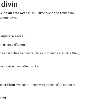
 divin
xion directe avec Dieu
. Plutôt que de se limiter aux
’amour divin.
n
mystère sacré
:
nt un acte d’amour.
es derviches tourneurs), le soufi cherche à s’unir à Dieu,
ant devient un reflet du divin.
ensité bouleversante. Leurs vers parlent d’un amour si
 Rûmî