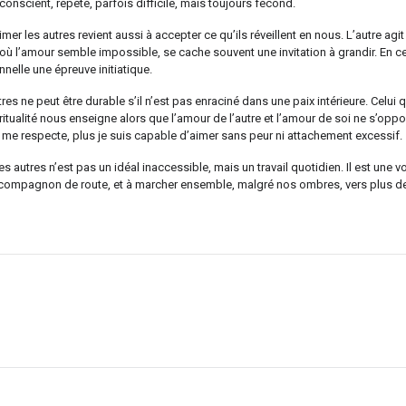
conscient, répété, parfois difficile, mais toujours fécond.
imer les autres revient aussi à accepter ce qu’ils réveillent en nous. L’autre ag
 où l’amour semble impossible, se cache souvent une invitation à grandir. En 
onnelle une épreuve initiatique.
es ne peut être durable s’il n’est pas enraciné dans une paix intérieure. Celui 
iritualité nous enseigne alors que l’amour de l’autre et l’amour de soi ne s’opp
e me respecte, plus je suis capable d’aimer sans peur ni attachement excessif.
es autres n’est pas un idéal inaccessible, mais un travail quotidien. Il est une
compagnon de route, et à marcher ensemble, malgré nos ombres, vers plus de