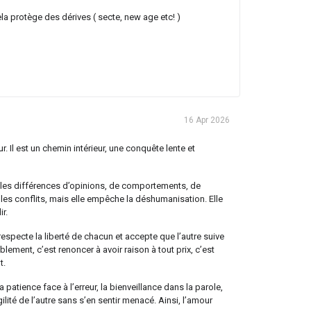
cela protège des dérives ( secte, new age etc! )
16 Apr 2026
. Il est un chemin intérieur, une conquête lente et
re les différences d’opinions, de comportements, de
les conflits, mais elle empêche la déshumanisation. Elle
r.
l respecte la liberté de chacun et accepte que l’autre suive
lement, c’est renoncer à avoir raison à tout prix, c’est
t.
tience face à l’erreur, la bienveillance dans la parole,
agilité de l’autre sans s’en sentir menacé. Ainsi, l’amour