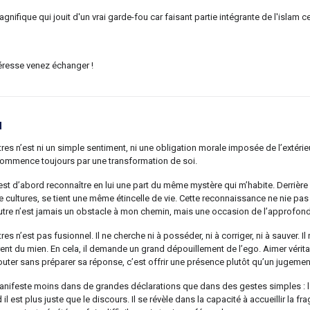
gnifique qui jouit d'un vrai garde-fou car faisant partie intégrante de l'islam 
téresse venez échanger !
l
es n’est ni un simple sentiment, ni une obligation morale imposée de l’extérieur
commence toujours par une transformation de soi.
c’est d’abord reconnaître en lui une part du même mystère qui m’habite. Derriè
 cultures, se tient une même étincelle de vie. Cette reconnaissance ne nie pas 
autre n’est jamais un obstacle à mon chemin, mais une occasion de l’approfondi
es n’est pas fusionnel. Il ne cherche ni à posséder, ni à corriger, ni à sauver. I
ent du mien. En cela, il demande un grand dépouillement de l’ego. Aimer véritab
uter sans préparer sa réponse, c’est offrir une présence plutôt qu’un jugemen
nifeste moins dans de grandes déclarations que dans des gestes simples : la pa
il est plus juste que le discours. Il se révèle dans la capacité à accueillir la fr