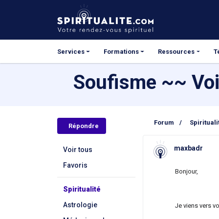
Services
Formations
Ressources
T
Soufisme ~~ Voie
Forum
/
Spirituali
Répondre
maxbadr
Voir tous
Favoris
Bonjour,
Spiritualité
Astrologie
Je viens vers v