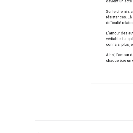
devient un acte 
Sur le chemin, a
résistances. Là
difficulté relati
L’amour des autr
véritable. La sp
connais, plus j
Ainsi, l’amour d
chaque être un 