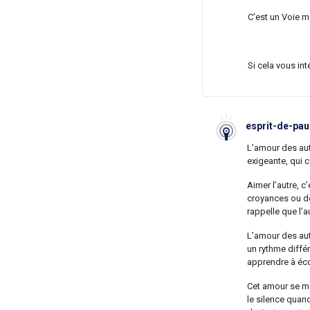
C'est un Voie ma
Si cela vous in
esprit-de-pau
L’amour des autr
exigeante, qui 
Aimer l’autre, 
croyances ou de
rappelle que l’
L’amour des autr
un rythme différ
apprendre à éco
Cet amour se ma
le silence quand 