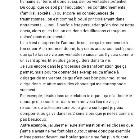
humains sur terre, et donc aussi, de nos véritables potentiel.
Du coup, que ce soit par l'éducation, les conditionnements
(famillial, sociétal…) ou encore les conséquences de
traumatismes…on est comme bloqué principalement dans
notre mental. Jusqu'à parfois être persuader qu'on écoute notre
coeur, alors qu'en fait, on est dans des illlusions et toujours
coincé dans notre mental.
La clé est d'apprendre l'amour de soi, car ça te reconencte à
ton coeur. A un moment donné, tu y seras assez connecté, pour
que ça te fasse vivre une véritable renaissance. Il y aura comme
un avant aprés. Et en plus ça te guidera dans ta vie.
Je suis encore dans le processus de transformation que ça
permet, mais pour te donner des exemples, ça m'aide à
dégager de ma vie tout ce qui n'est pas bon pour moi et me
dirige donc, et attire aussi des choses qui me corresponde
vraiment.
Par exemple, j'étais dans une relation toxique : ça m'a donné le
courage d'en sortir, et dans mon nouveau lieu de vis, je
rencontre de belles personnes, le genre sur lequel je peux
compter et où ça va dans les 2 sens alors que je ne les connais
pas beaucoup.
Autre exemple, j'ai une meilleure alimentation et les choses que
j'aimais avant ne me font plus du tout envie donc par exemple
même passer devant une boulangerie ne me fait plus du tout