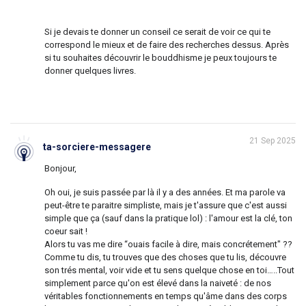
Si je devais te donner un conseil ce serait de voir ce qui te
correspond le mieux et de faire des recherches dessus. Après
si tu souhaites découvrir le bouddhisme je peux toujours te
donner quelques livres.
21 Sep 2025
ta-sorciere-messagere
Bonjour,
Oh oui, je suis passée par là il y a des années. Et ma parole va
peut-être te paraitre simpliste, mais je t'assure que c'est aussi
simple que ça (sauf dans la pratique lol) : l'amour est la clé, ton
coeur sait !
Alors tu vas me dire “ouais facile à dire, mais concrétement" ??
Comme tu dis, tu trouves que des choses que tu lis, découvre
son trés mental, voir vide et tu sens quelque chose en toi…..Tout
simplement parce qu'on est élevé dans la naiveté : de nos
véritables fonctionnements en temps qu'âme dans des corps