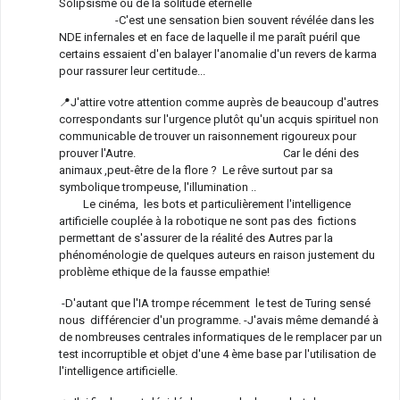
Solipsisme ou de la solitude éternelle
-C'est une sensation bien souvent révélée dans les
NDE infernales et en face de laquelle il me paraît puéril que
certains essaient d'en balayer l'anomalie d'un revers de karma
pour rassurer leur certitude...
📍J'attire votre attention comme auprès de beaucoup d'autres
correspondants sur l'urgence plutôt qu'un acquis spirituel non
communicable de trouver un raisonnement rigoureux pour
prouver l'Autre. Car le déni des
animaux ,peut-être de la flore ? Le rêve surtout par sa
symbolique trompeuse, l'illumination ..
Le cinéma, les bots et particulièrement l'intelligence
artificielle couplée à la robotique ne sont pas des fictions
permettant de s'assurer de la réalité des Autres par la
phénoménologie de quelques auteurs en raison justement du
problème ethique de la fausse empathie!
-D'autant que l'IA trompe récemment le test de Turing sensé
nous différencier d'un programme. -J'avais même demandé à
de nombreuses centrales informatiques de le remplacer par un
test incorruptible et objet d'une 4 ème base par l'utilisation de
l'intelligence artificielle.