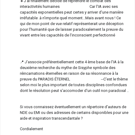
🔸J'ai finalement décidé de reprendre le combat des
interactivités humaines Car l'IA avec ses
capacités exponentielles peut certes y arriver d'une manière
irréfutable .à n'importe quel moment...Mais avant nous ! Ce
qui de mon point de vue relatif représenterait une déception
pour l'humanité que de laisser paradoxalement la preuve du
vivant entre les capacités de l'inconscient perfectionné
📍 J'associe préférentiellement cette 4 ème base de l'IA à la
deuxième recherche du mythe de Sisyphe symbole des
réincarnations éternelles en raison de sa résonnance à la
preuve du PARADIS ÉTERNEL --C'est le thème
selon moi le plus important de toutes disciplines confondues
dont le résolution peut s'accomoder d'un outil non paradoxal ..
Si vous connaissez éventuellement un répertoire d'auteurs de
NDE ou EMI ou des adresses de certains disponibles pour une
aide et inspiration transcendantale ?
Cordialement