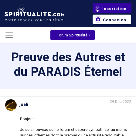
Inscription
Connexion
Forum Spiritualité
Preuve des Autres et
du PARADIS Éternel
29 Dec 2022
joeli
Bonjour
Je suis nouveau sur le forum et espère sympathiser au moins
sur ces 2 thèmes dont le premier d'une actualité redoutable