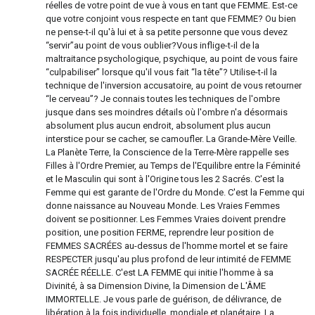
réelles de votre point de vue à vous en tant que FEMME. Est-ce
que votre conjoint vous respecte en tant que FEMME? Ou bien
ne pense-t-il qu'à lui et à sa petite personne que vous devez
“servir”au point de vous oublier?Vous inflige-t-il de la
maltraitance psychologique, psychique, au point de vous faire
“culpabiliser” lorsque qu'il vous fait “la tête”? Utilise-t-il la
technique de l'inversion accusatoire, au point de vous retourner
“le cerveau”? Je connais toutes les techniques de l'ombre
jusque dans ses moindres détails où l'ombre n'a désormais
absolument plus aucun endroit, absolument plus aucun
interstice pour se cacher, se camoufler. La Grande-Mère Veille.
La Planète Terre, la Conscience de la Terre-Mère rappelle ses
Filles à l'Ordre Premier, au Temps de l'Equilibre entre la Féminité
et le Masculin qui sont à l'Origine tous les 2 Sacrés. C'est la
Femme qui est garante de l'Ordre du Monde. C'est la Femme qui
donne naissance au Nouveau Monde. Les Vraies Femmes
doivent se positionner. Les Femmes Vraies doivent prendre
position, une position FERME, reprendre leur position de
FEMMES SACRÉES au-dessus de l'homme mortel et se faire
RESPECTER jusqu'au plus profond de leur intimité de FEMME
SACRÉE RÉELLE. C'est LA FEMME qui initie l'homme à sa
Divinité, à sa Dimension Divine, la Dimension de L'ÂME
IMMORTELLE. Je vous parle de guérison, de délivrance, de
libération à la fois individuelle, mondiale et planétaire. La