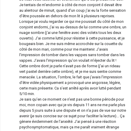
Je tentais de m'endormir à côté de mon conjoint il devait être
au alentour de minuit, quand d'un coup j'ai eu la forte sensation
d'être poussée en dehors de mon lit à plusieurs reprises.
Lorsque jai voulu regarder ce qui me poussait du côté de mon
conjoint endormi, j'ai vu au-dessus de lui comme une ombre, un
nuage sombre (j'ai une fenêtre avec des volets tous les deux
ouverts). J'ai comme lutté pour résister à cette puissance, et je
bougeais bien. Je me suis même accrochée sur la couette du
côté de mon mari, comme pour me maintenir. J'avais
l'impression de tomber dans les vappes sans tomber dans les
vappes. J'avais l'impression qu'on voulait m'éjecter du lit !
Cette ombre dont je parle n'avait pas de forme (j'ai un rideau
vert pastel derrière cette ombre), et je me suis sentie comme
menacée. La situation, l'ombre, le fait que j'avais l'impression
d'être vidée physiquement a provoqué une angoisse, légère,
certe mais présente. Ca s'est arrêté après avoir lutté pendant
5/10 min.
Je sais qu'en ce moment ce n'est pas une bonne période pour
moi, mon copain avec qui je vis depuis 11 ans ne me parle plus
depuis 5 jours suite à une dispute et on n'a pas de vue sur notre
avenir (je suis concise sur ce sujet pour faciliter la lecture)... Ça
gènere évidemment de l'anxiété. J'ai pensé à une réaction
psychosymptomatique, mais ça me paraît vraiment étrange