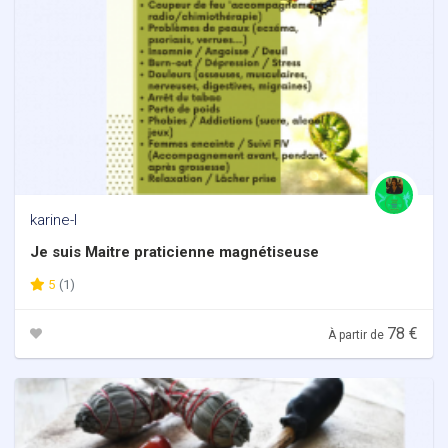
karine-l
Je suis Maitre praticienne magnétiseuse
5
(1)
78 €
À partir de