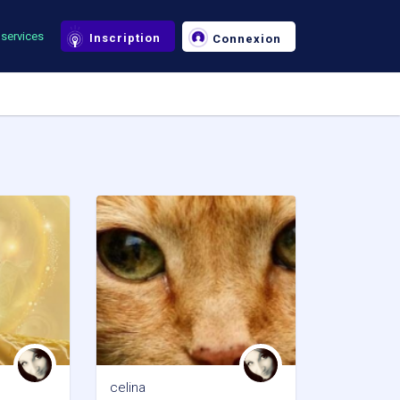
services
Inscription
Connexion
celina