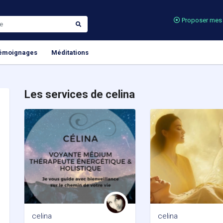
Proposer mes 
émoignages
Méditations
Les services de celina
celina
celina