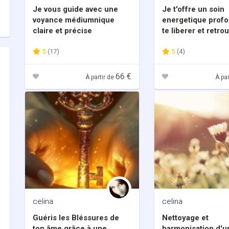
Je vous guide avec une
Je t'offre un soin
voyance médiumnique
energetique prof
claire et précise
te liberer et retro
equilibre interieur
5
(17)
5
(4)
66 €
À partir de
À par
celina
celina
Guéris les Bléssures de
Nettoyage et
ton âme grâce à une
harmonisation d'un