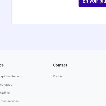
En voir plu
os
Contact
spiritualite.com
Contact
oignages
/affilié
 mes services