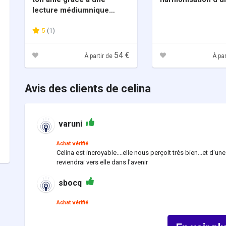
lecture médiumnique
unique
5
(1)
54 €
À partir de
À par
Avis des clients de celina
varuni
Achat vérifié
Celina est incroyable....elle nous perçoit très bien...et d'
reviendrai vers elle dans l'avenir
sbocq
Achat vérifié