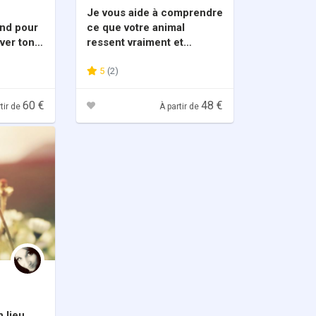
Je vous aide à comprendre
ond pour
ce que votre animal
uver ton
ressent vraiment et
souhaite vous transmettre
5
(2)
60 €
48 €
tir de
À partir de
 lieu